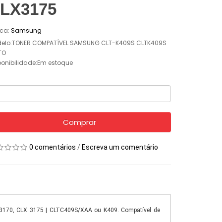
LX3175
ca:
Samsung
elo:TONER COMPATÍVEL SAMSUNG CLT-K409S CLTK409S
TO
ponibilidade:Em estoque
Comprar
0 comentários
/
Escreva um comentário
 3170, CLX 3175 | CLTC409S/XAA ou K409. Compatível de