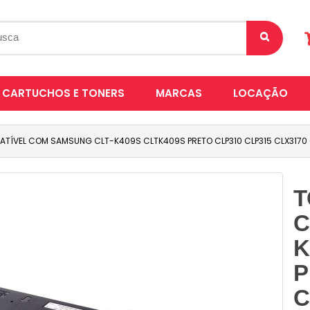
CARTUCHOS E TONERS
MARCAS
LOCAÇÃO
TÍVEL COM SAMSUNG CLT-K409S CLTK409S PRETO CLP310 CLP315 CLX3170 
T
C
K
P
C