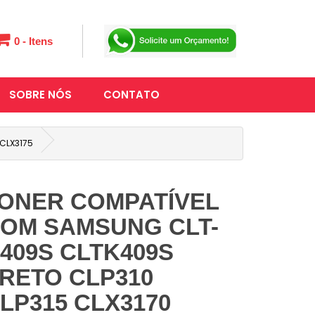
0 - Itens
SOBRE NÓS
CONTATO
CLX3175
ONER COMPATÍVEL
OM SAMSUNG CLT-
409S CLTK409S
RETO CLP310
LP315 CLX3170