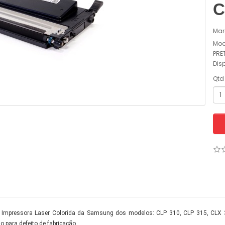
C
Mar
Mod
PRE
Dis
Qtd
m Impressora Laser Colorida da Samsung dos modelos: CLP 310, CLP 315, CLX
o para defeito de fabricação.