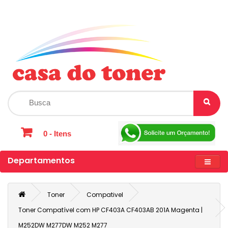
0 - Itens
Departamentos
Toner
Compativel
Toner Compatível com HP CF403A CF403AB 201A Magenta |
M252DW M277DW M252 M277