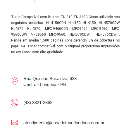
Toner Compatível com Brother TN-310 TN-310C Ciano utilizado nos
seguintes modelos: HL-4150CDN HL4150 HL-4150, HL-4570CDW
HL4570 HL-4570, MFC-9460CDN MFC9460 MFC-9460, MFC-
9560CDW MFC9560 MFC-9560, HL4570CDWT HL-4570CDWT.
Rende em média 1.500 páginas considerando 5% de cobertura no
papel A4. Toner compatível com o original proporciona impressões
na cor Ciano com alta qualidade.
Rua Quintino Bocaiuva, 638
Centro - Londrina - PR
(43) 3321-3362
atendimento@casadotonerlondrina.com.br